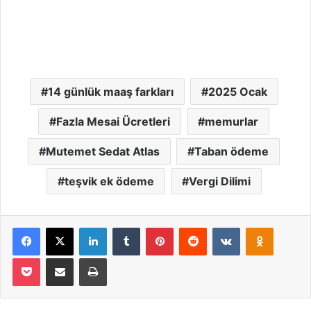
14 günlük maaş farkları
2025 Ocak
Fazla Mesai Ücretleri
memurlar
Mutemet Sedat Atlas
Taban ödeme
teşvik ek ödeme
Vergi Dilimi
Facebook
X
LinkedIn
Tumblr
Pinterest
Reddit
VKontakte
Odnoklassniki
Pocket
Email ile paylaş
Yazdır