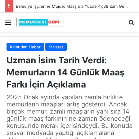
Adana Büyükşehir Belediyesi 90 İtfaiye Eri Alacak! Son Başvuru Tarihi 28 Şubat 2025
Menü
A
Kamudan Haber
Manşet
Uzman İsim Tarih Verdi:
Memurların 14 Günlük Maaş
Farkı İçin Açıklama
2025 Ocak ayında yapılan zamla birlikte
memurların maaşları artış gösterdi. Ancak
birçok memur, zamlı maaşların yanı sıra 14
günlük maaş farkının ne zaman ödeneceği
konusunda merak içerisindeydi. Bu konuda
sosyal medyada yaptığı açıklamalarla