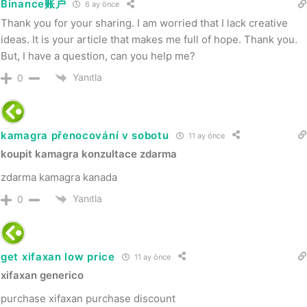
Binance账户
6 ay önce
Thank you for your sharing. I am worried that I lack creative
ideas. It is your article that makes me full of hope. Thank you.
But, I have a question, can you help me?
Yanıtla
0
kamagra přenocování v sobotu
11 ay önce
koupit kamagra konzultace zdarma
zdarma kamagra kanada
Yanıtla
0
get xifaxan low price
11 ay önce
xifaxan generico
purchase xifaxan purchase discount