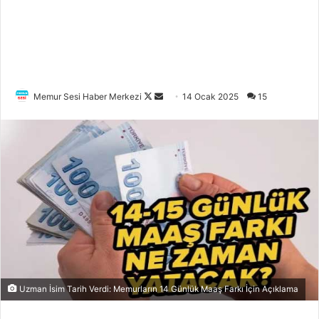
Memur Sesi Haber Merkezi
F
B
14 Ocak 2025
15
o
i
l
r
l
e
o
-
w
p
o
o
n
s
X
t
a
g
ö
Uzman İsim Tarih Verdi: Memurların 14 Günlük Maaş Farkı İçin Açıklama
n
d