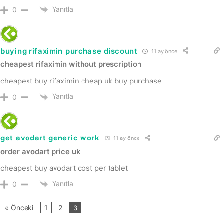
Yanıtla
0
buying rifaximin purchase discount
11 ay önce
cheapest rifaximin without prescription
cheapest buy rifaximin cheap uk buy purchase
Yanıtla
0
get avodart generic work
11 ay önce
order avodart price uk
cheapest buy avodart cost per tablet
Yanıtla
0
« Önceki
1
2
3