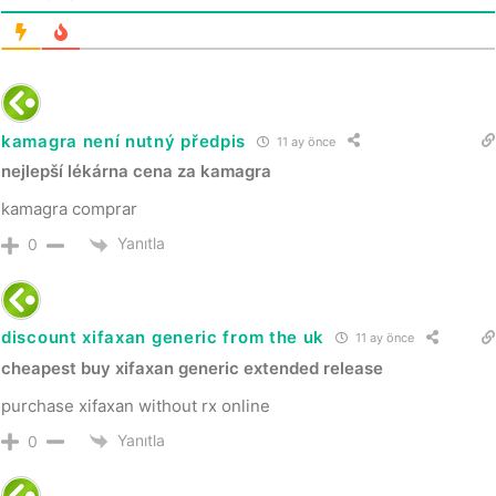
kamagra není nutný předpis
11 ay önce
nejlepší lékárna cena za kamagra
kamagra comprar
Yanıtla
0
discount xifaxan generic from the uk
11 ay önce
cheapest buy xifaxan generic extended release
purchase xifaxan without rx online
Yanıtla
0