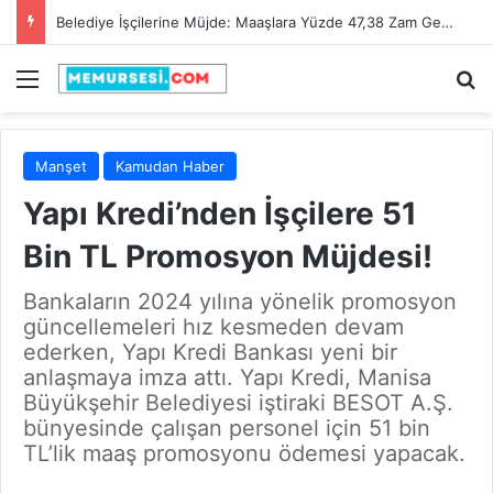
Adana Büyükşehir Belediyesi 90 İtfaiye Eri Alacak! Son Başvuru Tarihi 28 Şubat 2025
Menü
A
Manşet
Kamudan Haber
Yapı Kredi’nden İşçilere 51
Bin TL Promosyon Müjdesi!
Bankaların 2024 yılına yönelik promosyon
güncellemeleri hız kesmeden devam
ederken, Yapı Kredi Bankası yeni bir
anlaşmaya imza attı. Yapı Kredi, Manisa
Büyükşehir Belediyesi iştiraki BESOT A.Ş.
bünyesinde çalışan personel için 51 bin
TL’lik maaş promosyonu ödemesi yapacak.