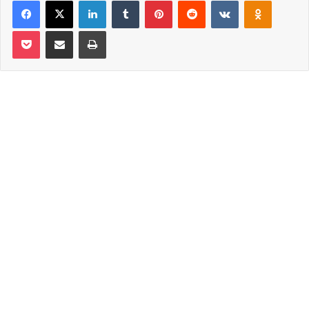
Facebook
X
LinkedIn
Tumblr
Pinterest
Reddit
VKontakte
Odnoklassniki
Pocket
Email ile paylaş
Yazdır