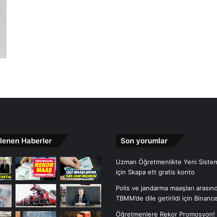
lenen Haberler
Son yorumlar
Uzman Öğretmenlikte Yeni Sistem
için
Skapa ett gratis konto
Polis ve jandarma maaşları arasınd
TBMM’de dile getirildi
için
Binan
Öğretmenlere Rekor Promosyon!