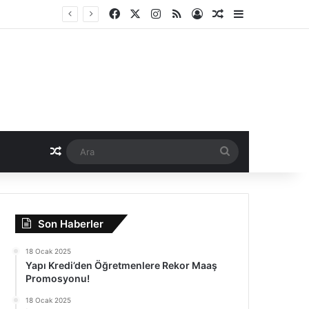
Facebook
X
Instagram
RSS
Kayıt Ol
Rastgele Haber
Kenar Bölme
Rastgele Haber
Ara
Son Haberler
18 Ocak 2025
Yapı Kredi’den Öğretmenlere Rekor Maaş
Promosyonu!
18 Ocak 2025