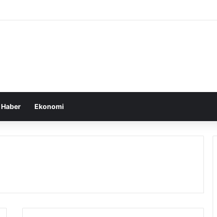
i’den Öğretmenlere Rekor Maaş Promosyonu!
 Haber
Ekonomi