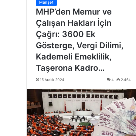
Manşet
MHP’den Memur ve
Çalışan Hakları İçin
Çağrı: 3600 Ek
Gösterge, Vergi Dilimi,
Kademeli Emeklilik,
Taşerona Kadro…
15 Aralık 2024
4
2.464