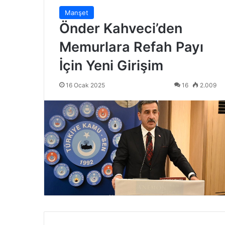
Manşet
Önder Kahveci’den
Memurlara Refah Payı
İçin Yeni Girişim
16 Ocak 2025
16
2.009