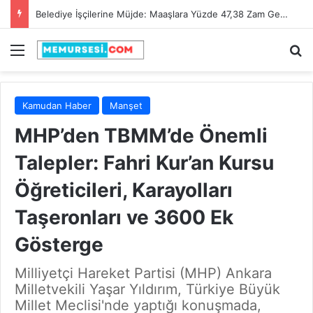
Belediye İşçilerine Müjde: Maaşlara Yüzde 47,38 Zam Geldi!
Menü
A
Kamudan Haber
Manşet
MHP’den TBMM’de Önemli
Talepler: Fahri Kur’an Kursu
Öğreticileri, Karayolları
Taşeronları ve 3600 Ek
Gösterge
Milliyetçi Hareket Partisi (MHP) Ankara
Milletvekili Yaşar Yıldırım, Türkiye Büyük
Millet Meclisi'nde yaptığı konuşmada,