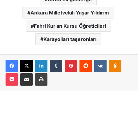
Ankara Milletvekili Yaşar Yıldırım
Fahri Kur’an Kursu Öğreticileri
Karayolları taşeronları
Facebook
X
LinkedIn
Tumblr
Pinterest
Reddit
VKontakte
Odnoklassniki
Pocket
Email ile paylaş
Yazdır