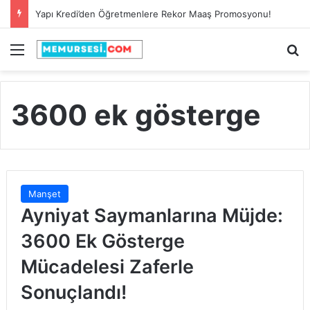
İşçi Sendikasından Maaşlara Yüzde 65 Zam Müjdesi!
Menü
A
3600 ek gösterge
Manşet
Ayniyat Saymanlarına Müjde:
3600 Ek Gösterge
Mücadelesi Zaferle
Sonuçlandı!