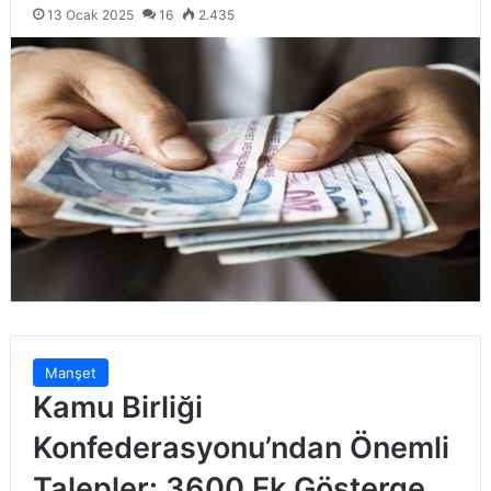
13 Ocak 2025
16
2.435
Manşet
Kamu Birliği
Konfederasyonu’ndan Önemli
Talepler: 3600 Ek Gösterge,