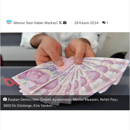
Memur Sesi Haber Merkezi
F
B
29 Kasım 2024
1
o
i
l
r
l
e
o
-
w
p
o
o
n
s
X
t
a
g
ö
Başkan Demirci’den Önemli Açıklamalar: Memur Maaşları, Refah Payı,
3600 Ek Gösterge, Kira Yardımı ...
n
d
e
r