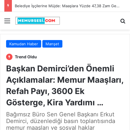
Belediye İşçilerine Müjde: Maaşlara Yüzde 47,38 Zam Geldi!
Menü
A
Kamudan Haber
Manşet
Trend Oldu
Başkan Demirci’den Önemli
Açıklamalar: Memur Maaşları,
Refah Payı, 3600 Ek
Gösterge, Kira Yardımı …
Bağımsız Büro Sen Genel Başkanı Erkut
Demirci, düzenlediği basın toplantısında
memur maaşları ve sosyal haklar