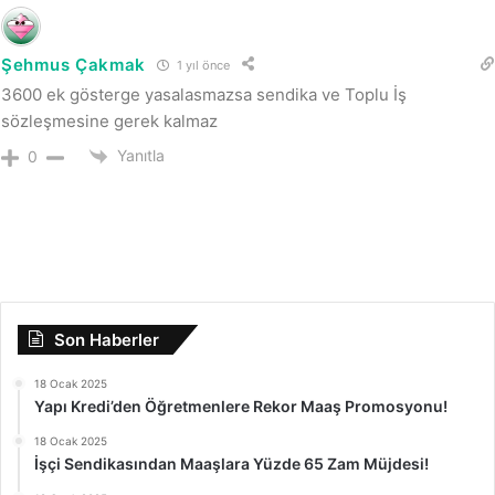
Şehmus Çakmak
1 yıl önce
3600 ek gösterge yasalasmazsa sendika ve Toplu İş
sözleşmesine gerek kalmaz
Yanıtla
0
Son Haberler
18 Ocak 2025
Yapı Kredi’den Öğretmenlere Rekor Maaş Promosyonu!
18 Ocak 2025
İşçi Sendikasından Maaşlara Yüzde 65 Zam Müjdesi!