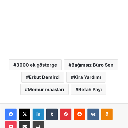
3600 ek gösterge
Bağımsız Büro Sen
Erkut Demirci
Kira Yardımı
Memur maaşları
Refah Payı
Facebook
X
LinkedIn
Tumblr
Pinterest
Reddit
VKontakte
Odnoklassniki
Pocket
Email ile paylaş
Yazdır