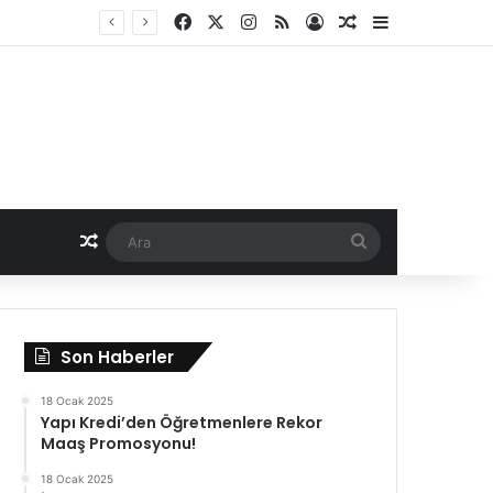
Facebook
X
Instagram
RSS
Kayıt Ol
Rastgele Haber
Kenar Bölme
Rastgele Haber
Ara
Son Haberler
18 Ocak 2025
Yapı Kredi’den Öğretmenlere Rekor
Maaş Promosyonu!
18 Ocak 2025