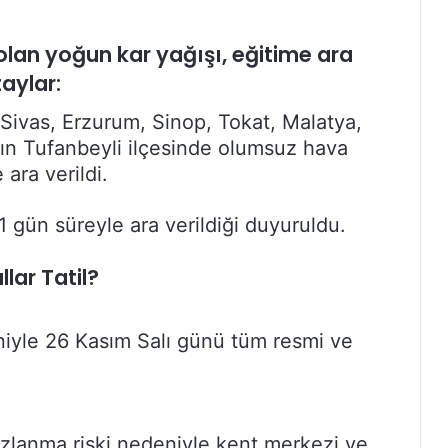
li olan yoğun kar yağışı, eğitime ara
aylar:
Sivas, Erzurum, Sinop, Tokat, Malatya,
ın Tufanbeyli ilçesinde olumsuz hava
ara verildi.
1 gün süreyle ara verildiği duyuruldu.
lar Tatil?
niyle 26 Kasım Salı günü tüm resmi ve
buzlanma riski nedeniyle kent merkezi ve