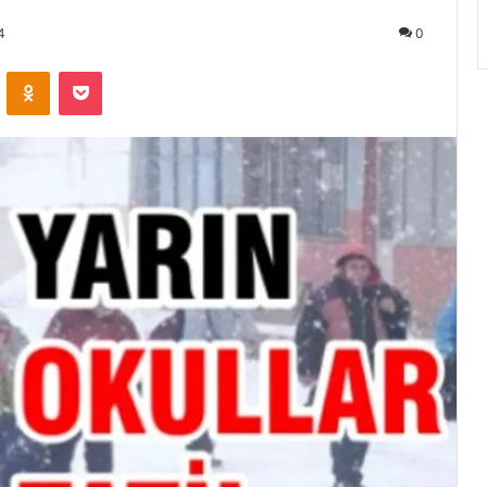
4
0
ontakte
Odnoklassniki
Pocket