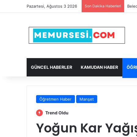
Pazartesi, Ağustos 3 2026
Son Dakika Haberleri
Beled
GÜNCEL HABERLER
KAMUDAN HABER
ÖĞR
Öğretmen Haber
Manşet
Trend Oldu
Yoğun Kar Yağış