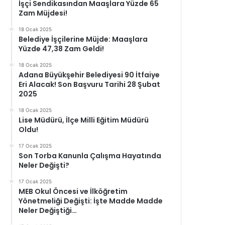
İşçi Sendikasından Maaşlara Yüzde 65
Zam Müjdesi!
18 Ocak 2025
Belediye İşçilerine Müjde: Maaşlara
Yüzde 47,38 Zam Geldi!
18 Ocak 2025
Adana Büyükşehir Belediyesi 90 İtfaiye
Eri Alacak! Son Başvuru Tarihi 28 Şubat
2025
18 Ocak 2025
Lise Müdürü, İlçe Milli Eğitim Müdürü
Oldu!
17 Ocak 2025
Son Torba Kanunla Çalışma Hayatında
Neler Değişti?
17 Ocak 2025
MEB Okul Öncesi ve İlköğretim
Yönetmeliği Değişti: İşte Madde Madde
Neler Değiştiği…