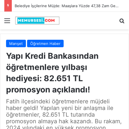
Belediye İşçilerine Müjde: Maaşlara Yüzde 47,38 Zam Geldi!
Menü
A
Manşet
Öğretmen Haber
Yapı Kredi Bankasından
öğretmenlere yılbaşı
hediyesi: 82.651 TL
promosyon açıklandı!
Fatih ilçesindeki öğretmenlere müjdeli
haber geldi! Yapılan yeni bir anlaşma ile
öğretmenler, 82.651 TL tutarında
promosyon almaya hak kazandı. Bu rakam,
2024 yılındaki en yüksek promosyon