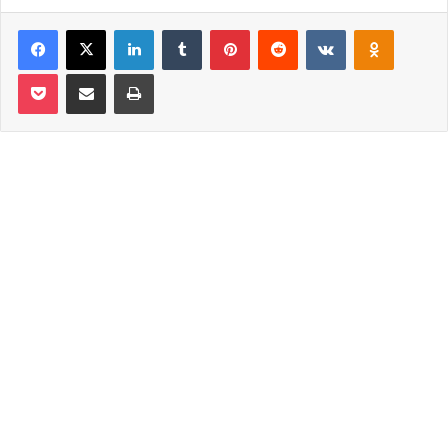
Facebook
X
LinkedIn
Tumblr
Pinterest
Reddit
VKontakte
Odnoklassniki
Pocket
Email ile paylaş
Yazdır