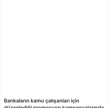
m
e
k
Bankaların kamu çalışanları için
düzenlediği promosyon kampanyalarında