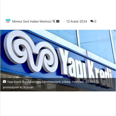
Memur Sesi Haber Merkezi
F
B
12 Aralık 2024
0
o
i
l
r
l
e
o
-
w
p
o
o
n
s
X
t
a
Yapı Kredi Bankasından öğretmenlere yılbaşı hediyesi: 82.651 TL
g
promosyon açıklandı!
ö
n
d
e
r