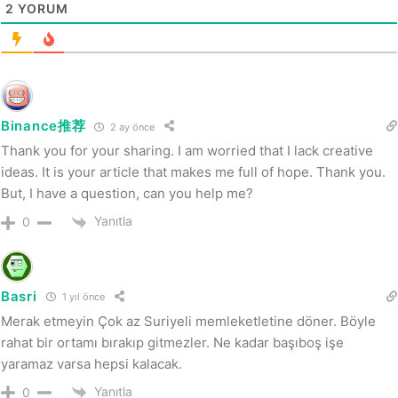
2
YORUM
Binance推荐
2 ay önce
Thank you for your sharing. I am worried that I lack creative
ideas. It is your article that makes me full of hope. Thank you.
But, I have a question, can you help me?
Yanıtla
0
Basri
1 yıl önce
Merak etmeyin Çok az Suriyeli memleketletine döner. Böyle
rahat bir ortamı bırakıp gitmezler. Ne kadar başıboş işe
yaramaz varsa hepsi kalacak.
Yanıtla
0