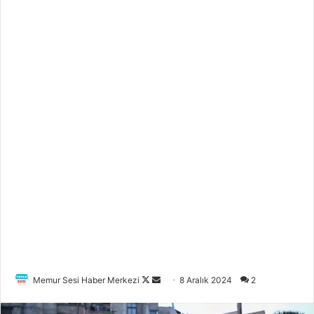
Memur Sesi Haber Merkezi
F
B
8 Aralık 2024
2
o
i
l
r