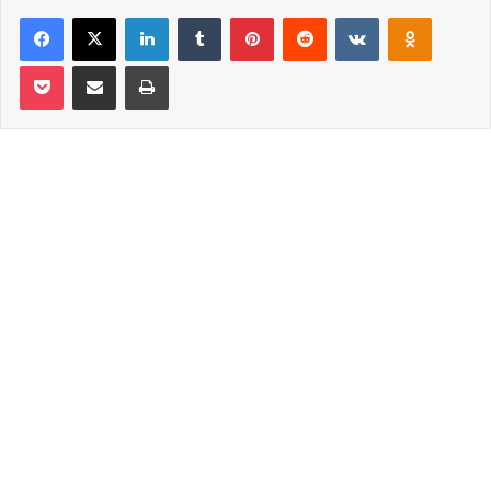
Facebook
X
LinkedIn
Tumblr
Pinterest
Reddit
VKontakte
Odnoklassniki
Pocket
Email ile paylaş
Yazdır