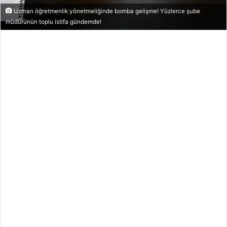
X
t
Uzman öğretmenlik yönetmeliğinde bomba gelişme! Yüzlerce şube
a
müdürünün toplu istifa gündemde!
g
ö
n
d
e
r
m
e
k