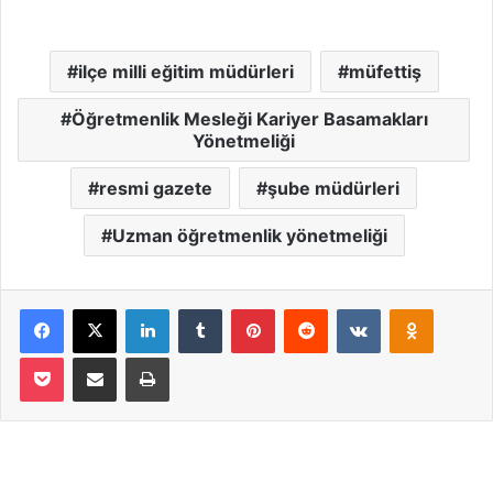
ilçe milli eğitim müdürleri
müfettiş
Öğretmenlik Mesleği Kariyer Basamakları
Yönetmeliği
resmi gazete
şube müdürleri
Uzman öğretmenlik yönetmeliği
Facebook
X
LinkedIn
Tumblr
Pinterest
Reddit
VKontakte
Odnoklassniki
Pocket
Email ile paylaş
Yazdır