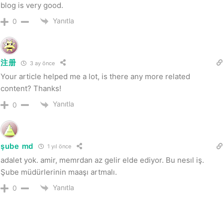
blog is very good.
Yanıtla
0
注册
3 ay önce
Your article helped me a lot, is there any more related
content? Thanks!
Yanıtla
0
şube md
1 yıl önce
adalet yok. amir, memrdan az gelir elde ediyor. Bu nesıl iş.
Şube müdürlerinin maaşı artmalı.
Yanıtla
0