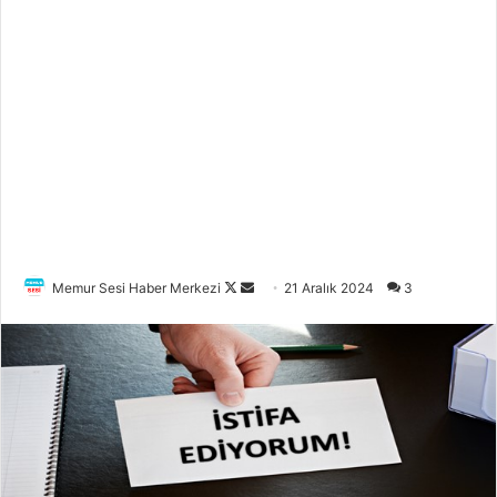
Memur Sesi Haber Merkezi
F
B
21 Aralık 2024
3
o
i
l
r
l
e
o
-
w
p
o
o
n
s