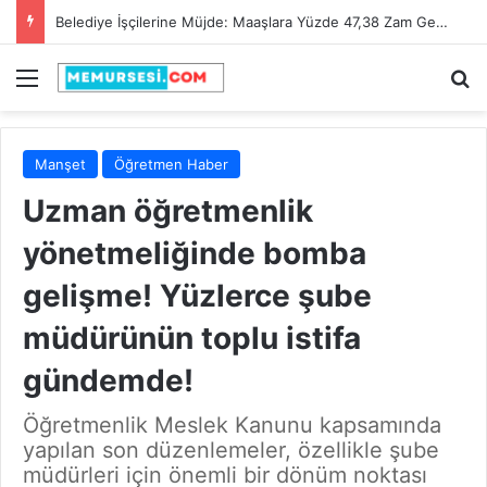
Adana Büyükşehir Belediyesi 90 İtfaiye Eri Alacak! Son Başvuru Tarihi 28 Şubat 2025
Menü
A
Manşet
Öğretmen Haber
Uzman öğretmenlik
yönetmeliğinde bomba
gelişme! Yüzlerce şube
müdürünün toplu istifa
gündemde!
Öğretmenlik Meslek Kanunu kapsamında
yapılan son düzenlemeler, özellikle şube
müdürleri için önemli bir dönüm noktası