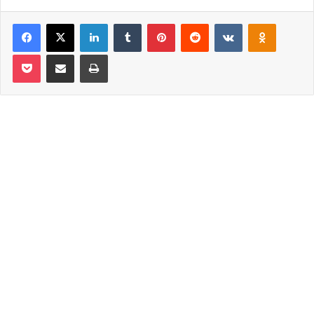
Facebook
X
LinkedIn
Tumblr
Pinterest
Reddit
VKontakte
Odnoklassniki
Pocket
Email ile paylaş
Yazdır