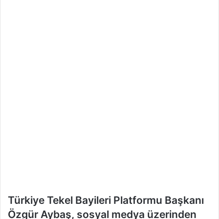
e
k
Türkiye Tekel Bayileri Platformu Başkanı
Özgür Aybaş, sosyal medya üzerinden