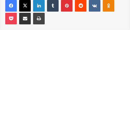
Facebook
X
LinkedIn
Tumblr
Pinterest
Reddit
VKontakte
Odnoklassniki
Pocket
Email ile paylaş
Yazdır