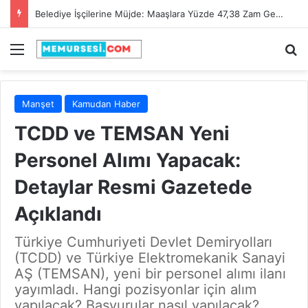
Adana Büyükşehir Belediyesi 90 İtfaiye Eri Alacak! Son Başvuru Tarihi 28 Şubat 2025
Menü
A
Manşet
Kamudan Haber
TCDD ve TEMSAN Yeni
Personel Alımı Yapacak:
Detaylar Resmi Gazetede
Açıklandı
Türkiye Cumhuriyeti Devlet Demiryolları
(TCDD) ve Türkiye Elektromekanik Sanayi
AŞ (TEMSAN), yeni bir personel alımı ilanı
yayımladı. Hangi pozisyonlar için alım
yapılacak? Başvurular nasıl yapılacak?