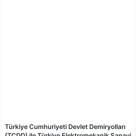
m
e
k
Türkiye Cumhuriyeti Devlet Demiryolları
(TCDD) ile Türkiye Elektromekanik Sanayi