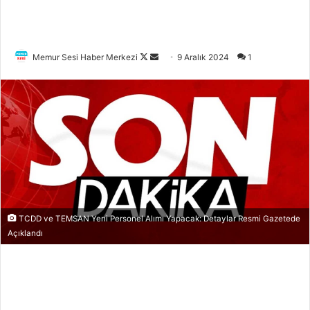
Memur Sesi Haber Merkezi
F
B
9 Aralık 2024
1
o
i
l
r
l
e
o
-
w
p
o
o
n
s
X
t
a
TCDD ve TEMSAN Yeni Personel Alımı Yapacak: Detaylar Resmi Gazetede
g
Açıklandı
ö
n
d
e
r