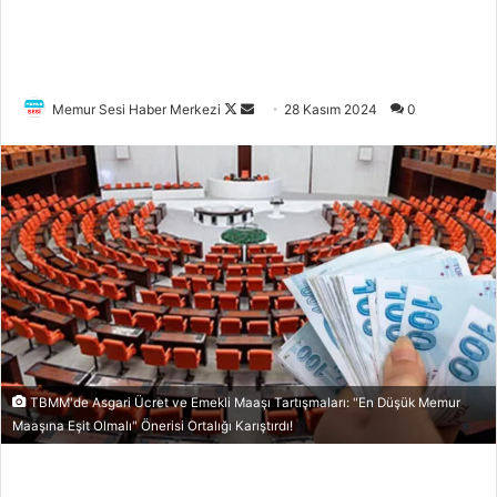
Memur Sesi Haber Merkezi
F
B
28 Kasım 2024
0
o
i
l
r
l
e
o
-
w
p
o
o
n
s
X
t
a
g
ö
TBMM'de Asgari Ücret ve Emekli Maaşı Tartışmaları: "En Düşük Memur
Maaşına Eşit Olmalı" Önerisi Ortalığı Karıştırdı!
n
d
e