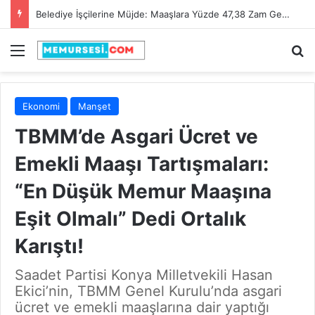
Adana Büyükşehir Belediyesi 90 İtfaiye Eri Alacak! Son Başvuru Tarihi 28 Şubat 2025
Menü
A
Ekonomi
Manşet
TBMM’de Asgari Ücret ve
Emekli Maaşı Tartışmaları:
“En Düşük Memur Maaşına
Eşit Olmalı” Dedi Ortalık
Karıştı!
Saadet Partisi Konya Milletvekili Hasan
Ekici’nin, TBMM Genel Kurulu’nda asgari
ücret ve emekli maaşlarına dair yaptığı