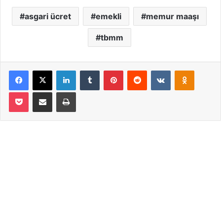
asgari ücret
emekli
memur maaşı
tbmm
Facebook
X
LinkedIn
Tumblr
Pinterest
Reddit
VKontakte
Odnoklassniki
Pocket
Email ile paylaş
Yazdır