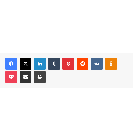
Facebook
X
LinkedIn
Tumblr
Pinterest
Reddit
VKontakte
Odnoklassniki
Pocket
Email ile paylaş
Yazdır