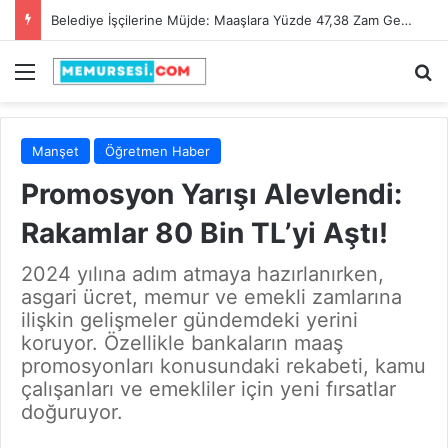
Adana Büyükşehir Belediyesi 90 İtfaiye Eri Alacak! Son Başvuru Tarihi 28 Şubat 2025
Menü
A
Manşet
Öğretmen Haber
Promosyon Yarışı Alevlendi:
Rakamlar 80 Bin TL’yi Aştı!
2024 yılına adım atmaya hazırlanırken,
asgari ücret, memur ve emekli zamlarına
ilişkin gelişmeler gündemdeki yerini
koruyor. Özellikle bankaların maaş
promosyonları konusundaki rekabeti, kamu
çalışanları ve emekliler için yeni fırsatlar
doğuruyor.