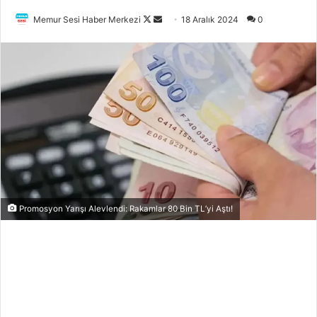
Memur Sesi Haber Merkezi
F
B
18 Aralık 2024
0
o
i
l
r
l
e
o
-
w
p
o
o
n
s
X
t
a
g
ö
Promosyon Yarışı Alevlendi: Rakamlar 80 Bin TL’yi Aştı!
n
d
e
r
m
e