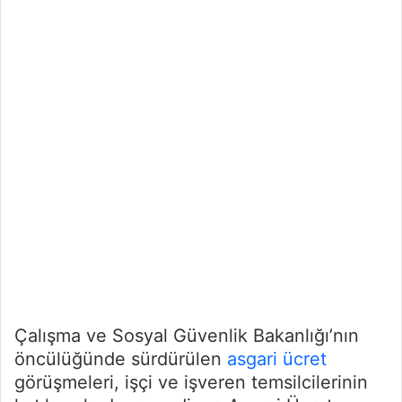
k
Çalışma ve Sosyal Güvenlik Bakanlığı’nın
öncülüğünde sürdürülen
asgari ücret
görüşmeleri, işçi ve işveren temsilcilerinin