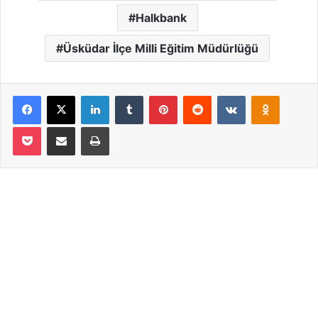
Halkbank
Üsküdar İlçe Milli Eğitim Müdürlüğü
Facebook
X
LinkedIn
Tumblr
Pinterest
Reddit
VKontakte
Odnoklassniki
Pocket
Email ile paylaş
Yazdır