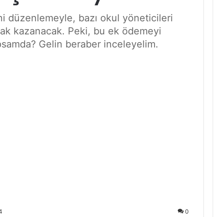
eni düzenlemeyle, bazı okul yöneticileri
hak kazanacak. Peki, bu ek ödemeyi
psamda? Gelin beraber inceleyelim.
4
0