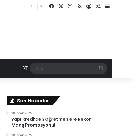
Facebook
X
Instagram
RSS
Kayıt Ol
Rastgele Haber
Kenar Bölme
Rastgele Haber
Ara
Son Haberler
18 Ocak 2025
Yapı Kredi’den Öğretmenlere Rekor
Maaş Promosyonu!
18 Ocak 2025