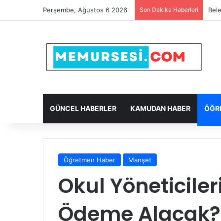
Perşembe, Ağustos 6 2026
Son Dakika Haberleri
Bele
GÜNCEL HABERLER
KAMUDAN HABER
ÖĞR
Öğretmen Haber
Manşet
Okul Yöneticileri
Ödeme Alacak? 