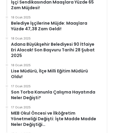
İşçi Sendikasından Maaşlara Yüzde 65
Zam Müjdesi!
18 Ocak 2025
Belediye İşçilerine Müjde: Maaşlara
Yüzde 47,38 Zam Geldi!
18 Ocak 2025
Adana Büyükşehir Belediyesi 90 İtfaiye
Eri Alacak! Son Başvuru Tarihi 28 Şubat
2025
18 Ocak 2025
Lise Müdürü, İlçe Milli Eğitim Müdürü
Oldu!
17 Ocak 2025
Son Torba Kanunla Çalışma Hayatında
Neler Değişti?
17 Ocak 2025
MEB Okul Öncesi ve İlköğretim
Yönetmeliği Değişti: İşte Madde Madde
Neler Değiştiği…