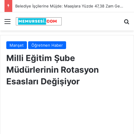
Adana Büyükşehir Belediyesi 90 İtfaiye Eri Alacak! Son Başvuru Tarihi 28 Şubat 2025
Menü
A
Manşet
Öğretmen Haber
Milli Eğitim Şube
Müdürlerinin Rotasyon
Esasları Değişiyor