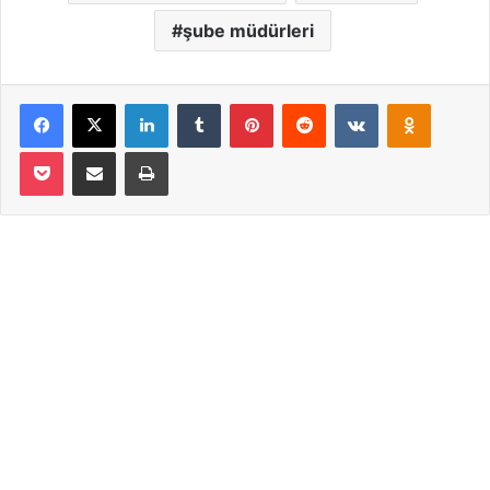
şube müdürleri
Facebook
X
LinkedIn
Tumblr
Pinterest
Reddit
VKontakte
Odnoklassniki
Pocket
Email ile paylaş
Yazdır