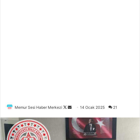
Memur Sesi Haber Merkezi
F
B
14 Ocak 2025
21
o
i
l
r
l
e
o
-