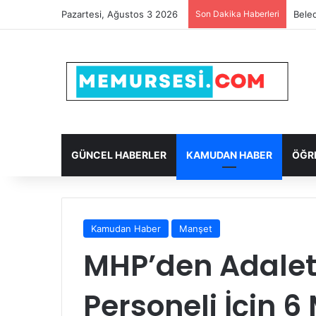
Pazartesi, Ağustos 3 2026
Son Dakika Haberleri
Beled
GÜNCEL HABERLER
KAMUDAN HABER
ÖĞR
Kamudan Haber
Manşet
MHP’den Adalet
Personeli İçin 6