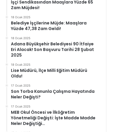
İşçi Sendikasından Maaşlara Yüzde 65
Zam Müjdesi!
18 Ocak 2025
Belediye İşçilerine Müjde: Maaşlara
Yüzde 47,38 Zam Geldi!
18 Ocak 2025
Adana Büyükşehir Belediyesi 90 İtfaiye
Eri Alacak! Son Başvuru Tarihi 28 Şubat
2025
18 Ocak 2025
Lise Müdürü, İlçe Milli Eğitim Müdürü
Oldu!
17 Ocak 2025
Son Torba Kanunla Çalışma Hayatında
Neler Değişti?
17 Ocak 2025
MEB Okul Öncesi ve İlköğretim
Yönetmeliği Değişti: İşte Madde Madde
Neler Değiştiği…