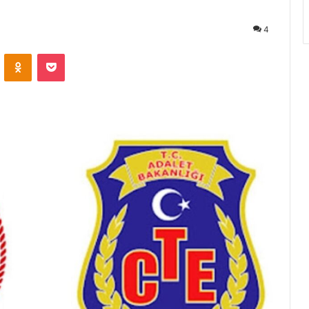
4
4
ontakte
Odnoklassniki
Pocket