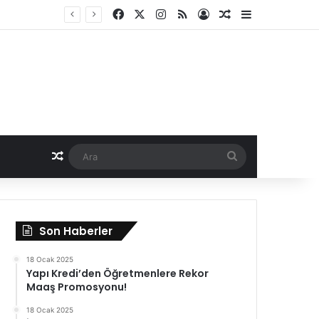
Facebook
X
Instagram
RSS
Kayıt Ol
Rastgele Haber
Kenar Bölme
Rastgele Haber
Ara
Son Haberler
18 Ocak 2025
Yapı Kredi’den Öğretmenlere Rekor
Maaş Promosyonu!
18 Ocak 2025