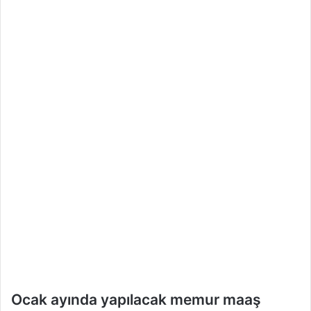
e
k
Ocak ayında yapılacak memur maaş