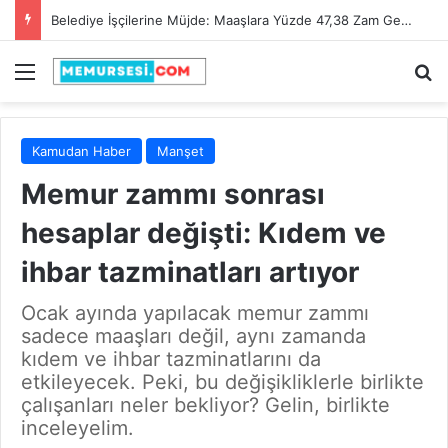
Adana Büyükşehir Belediyesi 90 İtfaiye Eri Alacak! Son Başvuru Tarihi 28 Şubat 2025
Menü
A
Kamudan Haber
Manşet
Memur zammı sonrası
hesaplar değişti: Kıdem ve
ihbar tazminatları artıyor
Ocak ayında yapılacak memur zammı
sadece maaşları değil, aynı zamanda
kıdem ve ihbar tazminatlarını da
etkileyecek. Peki, bu değişikliklerle birlikte
çalışanları neler bekliyor? Gelin, birlikte
inceleyelim.