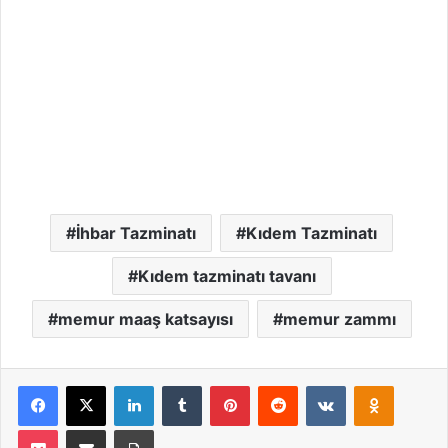
İhbar Tazminatı
Kıdem Tazminatı
Kıdem tazminatı tavanı
memur maaş katsayısı
memur zammı
Facebook
X
LinkedIn
Tumblr
Pinterest
Reddit
VKontakte
Odnoklassniki
Pocket
Email ile paylaş
Yazdır