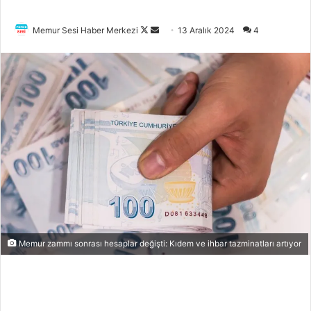
Memur Sesi Haber Merkezi
F
B
13 Aralık 2024
4
o
i
l
r
l
e
o
-
w
p
o
o
n
s
X
t
a
g
ö
n
Memur zammı sonrası hesaplar değişti: Kıdem ve ihbar tazminatları artıyor
d
e
r
m