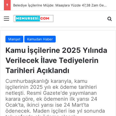
Belediye İşçilerine Müjde: Maaşlara Yüzde 47,38 Zam Geldi!
Menü
A
Manşet
Kamudan Haber
Kamu İşçilerine 2025 Yılında
Verilecek İlave Tediyelerin
Tarihleri Açıklandı
Cumhurbaşkanlığı kararıyla, kamu
işçilerinin 2025 yılı ek ödeme tarihleri
netleşti. Resmi Gazete'de yayımlanan
karara göre, ek ödemenin ilk yarısı 24
Ocak'ta, ikinci yarısı ise 24 Mart'ta
ödenecek. Maden işçileri ise yıl sonunda