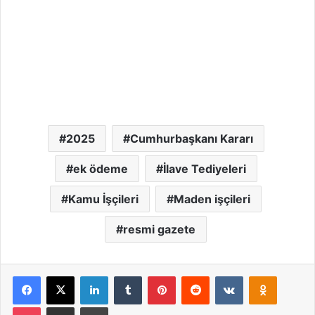
2025
Cumhurbaşkanı Kararı
ek ödeme
İlave Tediyeleri
Kamu İşçileri
Maden işçileri
resmi gazete
Facebook
X
LinkedIn
Tumblr
Pinterest
Reddit
VKontakte
Odnoklassniki
Pocket
Email ile paylaş
Yazdır