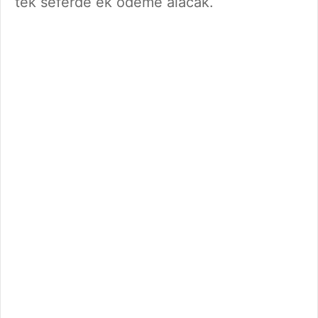
tek seferde ek ödeme alacak.