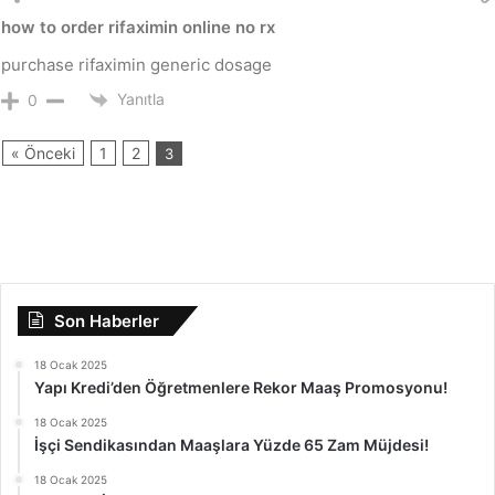
how to order rifaximin online no rx
purchase rifaximin generic dosage
Yanıtla
0
« Önceki
1
2
3
Son Haberler
18 Ocak 2025
Yapı Kredi’den Öğretmenlere Rekor Maaş Promosyonu!
18 Ocak 2025
İşçi Sendikasından Maaşlara Yüzde 65 Zam Müjdesi!
18 Ocak 2025