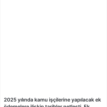
m
e
k
2025 yılında kamu işçilerine yapılacak ek
ödemelere ilişkin tarihler netleşti. Ek