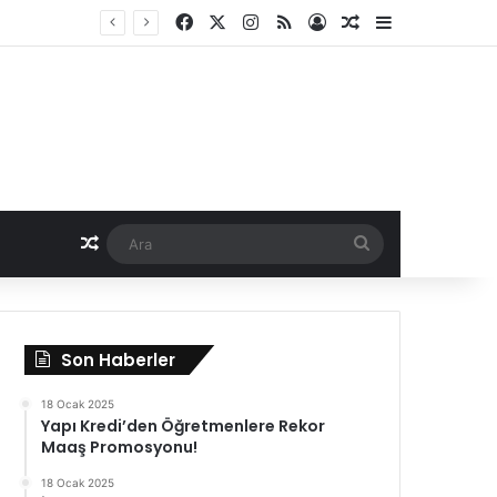
Facebook
X
Instagram
RSS
Kayıt Ol
Rastgele Haber
Kenar Bölme
Rastgele Haber
Ara
Son Haberler
18 Ocak 2025
Yapı Kredi’den Öğretmenlere Rekor
Maaş Promosyonu!
18 Ocak 2025