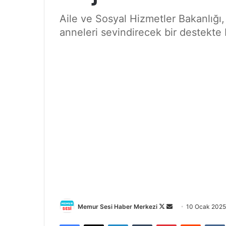
Aile ve Sosyal Hizmetler Bakanlığ
anneleri sevindirecek bir destekte
Memur Sesi Haber Merkezi
F
B
10 Ocak 2025
o
i
Facebook
X
LinkedIn
Tumblr
Pinterest
Reddit
VK