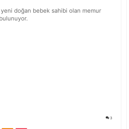
ı, yeni doğan bebek sahibi olan memur
 bulunuyor.
3
ontakte
Odnoklassniki
Pocket