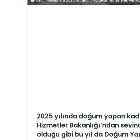
Kadın Memurlara 2025’te Yardım Müjdesi! Tek Seferlik Verile
2025 yılında doğum yapan kadı
Hizmetler Bakanlığı’ndan sevindir
olduğu gibi bu yıl da Doğum Ya