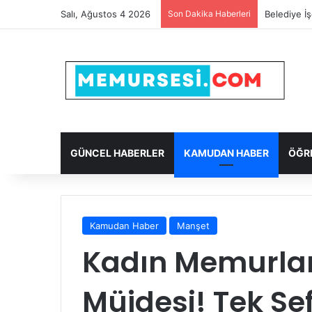
Salı, Ağustos 4 2026
Son Dakika Haberleri
Belediye İ
GÜNCEL HABERLER
KAMUDAN HABER
ÖĞR
Kamudan Haber
Manşet
Kadın Memurlar
Müjdesi! Tek Sef