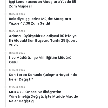
İşçi Sendikasından Maaşlara Yüzde 65
Zam Müjdesi!
18 Ocak 2025
Belediye İşçilerine Müjde: Maaşlara
Yüzde 47,38 Zam Geldi!
18 Ocak 2025
Adana Büyükşehir Belediyesi 90 İtfaiye
Eri Alacak! Son Başvuru Tarihi 28 Şubat
2025
18 Ocak 2025
Lise Müdürü, İlçe Milli Eğitim Müdürü
Oldu!
17 Ocak 2025
Son Torba Kanunla Çalışma Hayatında
Neler Değişti?
17 Ocak 2025
MEB Okul Öncesi ve İlköğretim
Yönetmeliği Değişti: İşte Madde Madde
Neler Değiştiği…