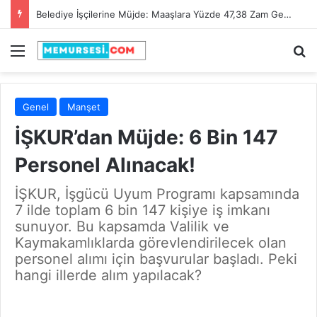
Adana Büyükşehir Belediyesi 90 İtfaiye Eri Alacak! Son Başvuru Tarihi 28 Şubat 2025
Menü
A
Genel
Manşet
İŞKUR’dan Müjde: 6 Bin 147
Personel Alınacak!
İŞKUR, İşgücü Uyum Programı kapsamında
7 ilde toplam 6 bin 147 kişiye iş imkanı
sunuyor. Bu kapsamda Valilik ve
Kaymakamlıklarda görevlendirilecek olan
personel alımı için başvurular başladı. Peki
hangi illerde alım yapılacak?