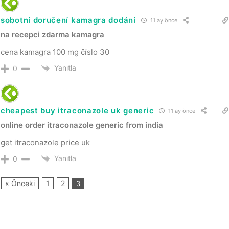
sobotní doručení kamagra dodání
11 ay önce
na recepci zdarma kamagra
cena kamagra 100 mg číslo 30
Yanıtla
0
cheapest buy itraconazole uk generic
11 ay önce
online order itraconazole generic from india
get itraconazole price uk
Yanıtla
0
« Önceki
1
2
3