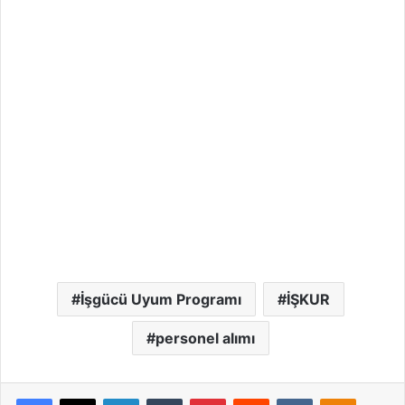
İşgücü Uyum Programı
İŞKUR
personel alımı
Facebook
X
LinkedIn
Tumblr
Pinterest
Reddit
VKontakte
Odnoklassniki