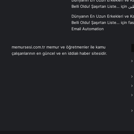
Dünyanın En Uzun Erkekleri ve Ka
Belli Oldu! Şaşırtan Liste…
için
ين
Dünyanın En Uzun Erkekleri ve Ka
Belli Oldu! Şaşırtan Liste…
için
fa
Email Automation
memursesi.com.tr memur ve öğretmenler ile kamu
çalışanlarının en güncel ve en iddialı haber sitesidir.