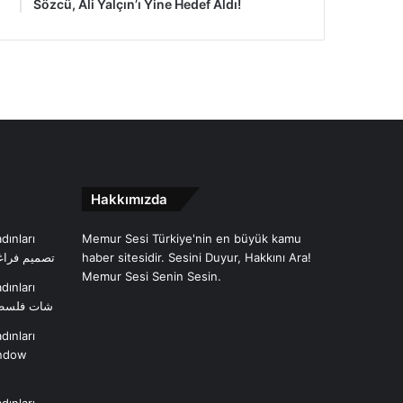
Sözcü, Ali Yalçın’ı Yine Hedef Aldı!
Hakkımızda
dınları
Memur Sesi Türkiye'nin en büyük kamu
تصميم فراغ
haber sitesidir. Sesini Duyur, Hakkını Ara!
Memur Sesi Senin Sesin.
dınları
شات فلسط
dınları
ndow