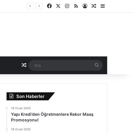
Facebook
X
Instagram
RSS
Kayıt Ol
Rastgele Haber
Kenar Bölme
Rastgele Haber
Ara
Son Haberler
18 Ocak 2025
Yapı Kredi’den Öğretmenlere Rekor Maaş
Promosyonu!
18 Ocak 2025