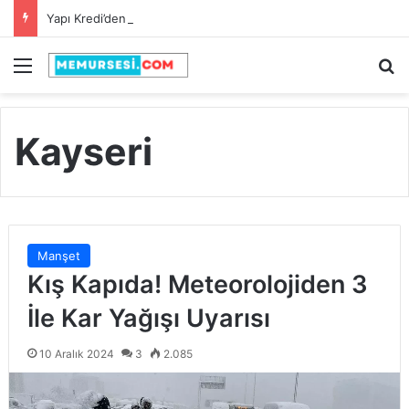
Yapı Kredi’den Öğretmenlere Rekor Maaş Promosyonu!
Menü
A
Kayseri
Manşet
Kış Kapıda! Meteorolojiden 3
İle Kar Yağışı Uyarısı
10 Aralık 2024
3
2.085