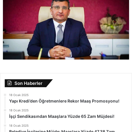
Son Haberler
18 Ocak 2025
Yapı Kredi’den Öğretmenlere Rekor Maaş Promosyonu!
18 Ocak 2025
İşçi Sendikasından Maaşlara Yüzde 65 Zam Müjdesi!
18 Ocak 2025
Belediye İşçilerine Müjde: Maaşlara Yüzde 47,38 Zam