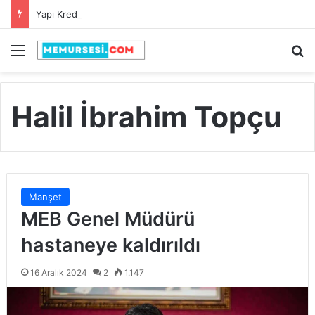
Yapı Kredi’den Öğretmenlere Rekor Maaş Promosyonu!
Menü
A
Halil İbrahim Topçu
Manşet
MEB Genel Müdürü
hastaneye kaldırıldı
16 Aralık 2024
2
1.147