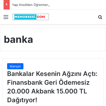
Yapı Kredi’den Öğretmenlere Rekor Maaş Promosyonu!
Menü
A
banka
Manşet
Bankalar Kesenin Ağzını Açtı:
Finansbank Geri Ödemesiz
20.000 Akbank 15.000 TL
Dağıtıyor!