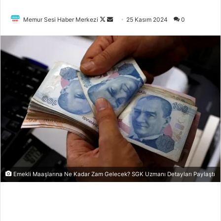
Memur Sesi Haber Merkezi
F
B
25 Kasım 2024
0
o
i
l
r
l
e
o
-
w
p
o
o
n
s
X
t
a
g
ö
n
d
Emekli Maaşlarına Ne Kadar Zam Gelecek? SGK Uzmanı Detayları Paylaştı
e
r
m
e