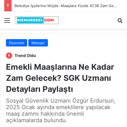
Adana Büyükşehir Belediyesi 90 İtfaiye Eri Alacak! Son Başvuru Tarihi 28 Şubat 2025
Menü
A
Ekonomi
Manşet
Trend Oldu
Emekli Maaşlarına Ne Kadar
Zam Gelecek? SGK Uzmanı
Detayları Paylaştı
Sosyal Güvenlik Uzmanı Özgür Erdursun,
2025 Ocak ayında emeklilere yapılacak
maaş zammı hakkında önemli
açıklamalarda bulundu.