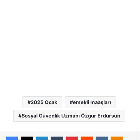
2025 Ocak
emekli maaşları
Sosyal Güvenlik Uzmanı Özgür Erdursun
Facebook
X
LinkedIn
Tumblr
Pinterest
Reddit
VKontakte
Odnoklassniki