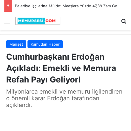
Adana Büyükşehir Belediyesi 90 İtfaiye Eri Alacak! Son Başvuru Tarihi 28 Şubat 2025
Menü
A
Manşet
Kamudan Haber
Cumhurbaşkanı Erdoğan
Açıkladı: Emekli ve Memura
Refah Payı Geliyor!
Milyonlarca emekli ve memuru ilgilendiren
o önemli karar Erdoğan tarafından
açıklandı.