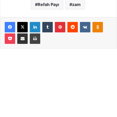
Refah Payı
zam
Facebook
X
LinkedIn
Tumblr
Pinterest
Reddit
VKontakte
Odnoklassniki
Pocket
Email ile paylaş
Yazdır