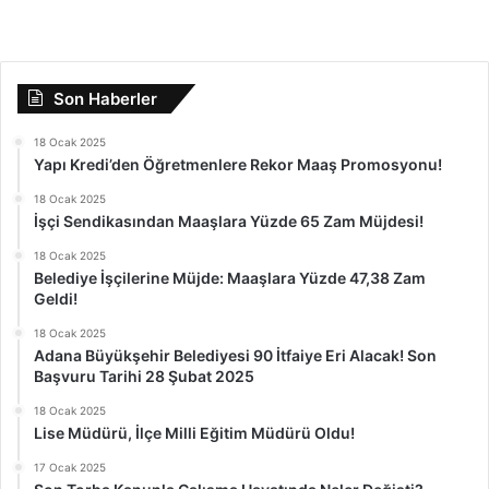
Son Haberler
18 Ocak 2025
Yapı Kredi’den Öğretmenlere Rekor Maaş Promosyonu!
18 Ocak 2025
İşçi Sendikasından Maaşlara Yüzde 65 Zam Müjdesi!
18 Ocak 2025
Belediye İşçilerine Müjde: Maaşlara Yüzde 47,38 Zam
Geldi!
18 Ocak 2025
Adana Büyükşehir Belediyesi 90 İtfaiye Eri Alacak! Son
Başvuru Tarihi 28 Şubat 2025
18 Ocak 2025
Lise Müdürü, İlçe Milli Eğitim Müdürü Oldu!
17 Ocak 2025