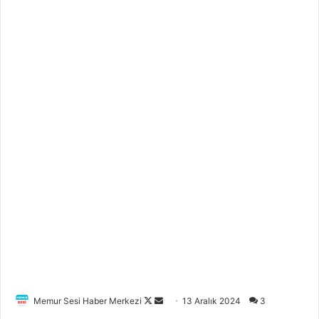
Memur Sesi Haber Merkezi
F
B
13 Aralık 2024
3
o
i