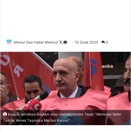
Memur Sesi Haber Merkezi
F
B
10 Ocak 2025
0
o
i
l
r
l
e
o
-
w
p
o
o
n
s
X
t
a
g
Büro-İş Sendikası Başkanı Alay Hamzaçebi’den Tepki: "Memurlar Sefer
ö
Tası ile Yemek Taşımaya Mecbur Kalıyor"
n