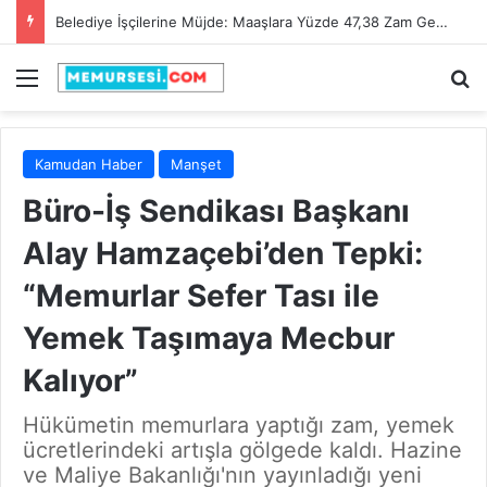
Adana Büyükşehir Belediyesi 90 İtfaiye Eri Alacak! Son Başvuru Tarihi 28 Şubat 2025
Menü
A
Kamudan Haber
Manşet
Büro-İş Sendikası Başkanı
Alay Hamzaçebi’den Tepki:
“Memurlar Sefer Tası ile
Yemek Taşımaya Mecbur
Kalıyor”
Hükümetin memurlara yaptığı zam, yemek
ücretlerindeki artışla gölgede kaldı. Hazine
ve Maliye Bakanlığı'nın yayınladığı yeni