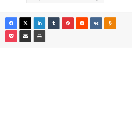
Facebook
X
LinkedIn
Tumblr
Pinterest
Reddit
VKontakte
Odnoklassniki
Pocket
Email ile paylaş
Yazdır